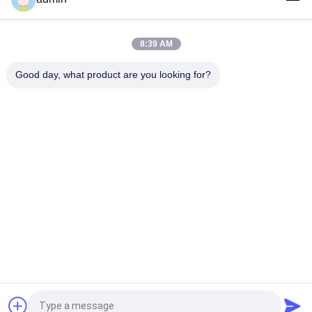
DO
SITE
8:39 AM
Good day, what product are you looking for?
PRIVACY
Categorias populares
Todos
POLICY
Elétrodo 
Elétrodos Da Agulha 
Concêntrico Da 
Do EMG
Agulha
Agulha Concêntrica 
Elétrodos Da Agulha 
Emg
De Subdermal
Ponta De Prova Do 
Elétrodo Laríngeo
Stimulator
Elétrodo Do Laço
Cabo Do EMG
Pedir um orçamento