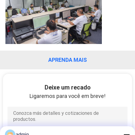
CONTROLE
DA
QUALIDADE
CONTACTE-
NOS
APRENDA MAIS
NOTÍCIA
Deixe um recado
PEÇA
Ligaremos para você em breve!
UMAS
CITAÇÕES
MAPA
admin