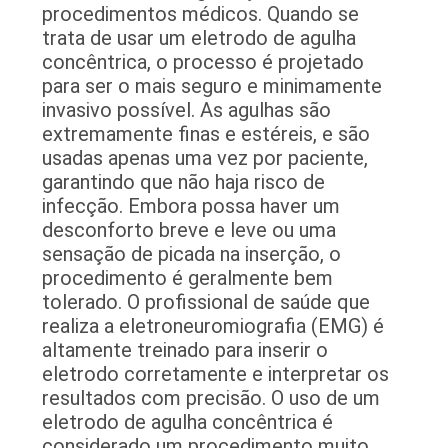
CONTROLE
procedimentos médicos. Quando se
trata de usar um eletrodo de agulha
DA
concêntrica, o processo é projetado
QUALIDADE
para ser o mais seguro e minimamente
invasivo possível. As agulhas são
extremamente finas e estéreis, e são
CONTACTE-
usadas apenas uma vez por paciente,
NOS
garantindo que não haja risco de
infecção. Embora possa haver um
desconforto breve e leve ou uma
NOTÍCIA
sensação de picada na inserção, o
procedimento é geralmente bem
tolerado. O profissional de saúde que
PEÇA
realiza a eletroneuromiografia (EMG) é
UMAS
altamente treinado para inserir o
CITAÇÕES
eletrodo corretamente e interpretar os
resultados com precisão. O uso de um
eletrodo de agulha concêntrica é
MAPA
considerado um procedimento muito