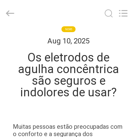
2026
Suzhou
Repusi
Electronics
Co.,Ltd..
All
Rights
Reserved.
CASA
NEWS
Aug 10, 2025
PRODUTOS
Os eletrodos de
agulha concêntrica
SOBRE
são seguros e
NÓS
indolores de usar?
EXCURSÃO
DA
FÁBRICA
Muitas pessoas estão preocupadas com
o conforto e a segurança dos