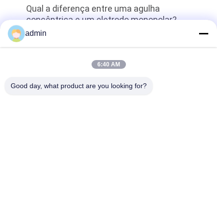
Qual a diferença entre uma agulha
concêntrica e um eletrodo monopolar?
admin
topo
6:40 AM
Good day, what product are you looking for?
Categorias populares
Todos
Elétrodo 
Elétrodos Da Agulha 
Concêntrico Da 
Do EMG
Agulha
Agulha Concêntrica 
Elétrodos Da Agulha 
Emg
De Subdermal
Ponta De Prova Do 
Elétrodo Laríngeo
Stimulator