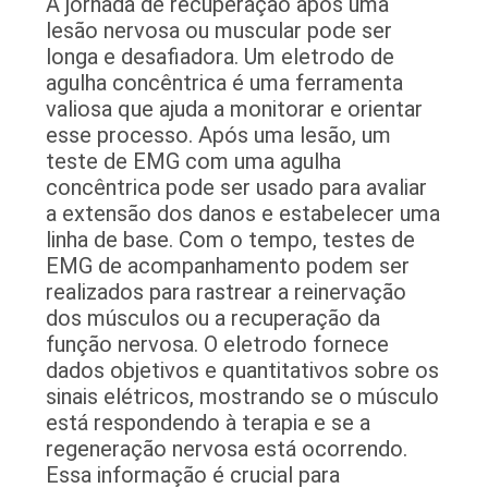
A jornada de recuperação após uma
CONTROLE
lesão nervosa ou muscular pode ser
DA
longa e desafiadora. Um eletrodo de
agulha concêntrica é uma ferramenta
QUALIDADE
valiosa que ajuda a monitorar e orientar
esse processo. Após uma lesão, um
CONTACTE-
teste de EMG com uma agulha
concêntrica pode ser usado para avaliar
NOS
a extensão dos danos e estabelecer uma
linha de base. Com o tempo, testes de
NOTÍCIA
EMG de acompanhamento podem ser
realizados para rastrear a reinervação
dos músculos ou a recuperação da
PEÇA
função nervosa. O eletrodo fornece
UMAS
dados objetivos e quantitativos sobre os
sinais elétricos, mostrando se o músculo
CITAÇÕES
está respondendo à terapia e se a
regeneração nervosa está ocorrendo.
Essa informação é crucial para
MAPA