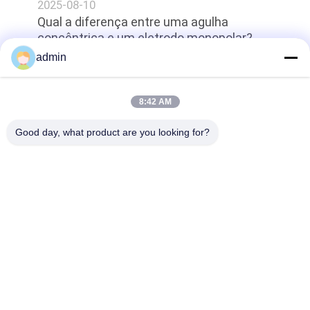
2025-08-10
Qual a diferença entre uma agulha
concêntrica e um eletrodo monopolar?
admin
topo
8:42 AM
Good day, what product are you looking for?
Categorias populares
Todos
Elétrodo 
Elétrodos Da Agulha 
Concêntrico Da 
Do EMG
Agulha
Agulha Concêntrica 
Elétrodos Da Agulha 
Emg
De Subdermal
Ponta De Prova Do 
Elétrodo Laríngeo
Stimulator