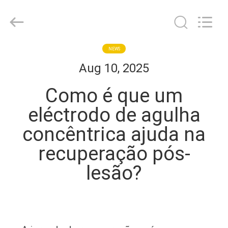
2026
Suzhou
Repusi
Electronics
Co.,Ltd..
All
Rights
Reserved.
CASA
NEWS
Aug 10, 2025
PRODUTOS
Como é que um
eléctrodo de agulha
SOBRE
concêntrica ajuda na
NÓS
recuperação pós-
EXCURSÃO
lesão?
DA
FÁBRICA