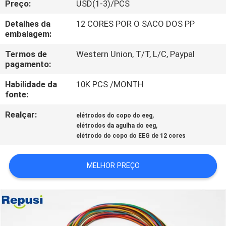
Preço:
USD(1-3)/PCS
CONTROLE
DA
Detalhes da
12 CORES POR O SACO DOS PP
embalagem:
QUALIDADE
Termos de
Western Union, T/T, L/C, Paypal
pagamento:
CONTACTE-
Habilidade da
10K PCS /MONTH
NOS
fonte:
Realçar:
,
elétrodos do copo do eeg
NOTÍCIA
,
elétrodos da agulha do eeg
elétrodo do copo do EEG de 12 cores
PEÇA
MELHOR PREÇO
UMAS
CITAÇÕES
MAPA