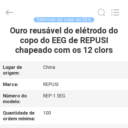
2026
Suzhou
Repusi
Electronics
Co.,Ltd..
Elétrodo do copo do EEG
All
Rights
Reserved.
Ouro reusável do elétrodo do
CASA
copo do EEG de REPUSI
PRODUTOS
chapeado com os 12 clors
SOBRE
Lugar de
China
origem:
NÓS
Marca:
REPUSI
EXCURSÃO
Número do
REP-1.5EG.
modelo:
DA
FÁBRICA
Quantidade de
100
ordem mínima: