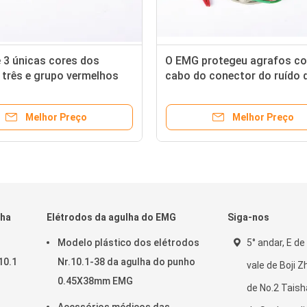
e 3 únicas cores dos
O EMG protegeu agrafos c
 três e grupo vermelhos
cabo do conector do ruído 
s de Blue1
do jacaré 5
Melhor Preço
Melhor Preço
lha
Elétrodos da agulha do EMG
Siga-nos
Modelo plástico dos elétrodos
5° andar, E d
10.1
Nr.10.1-38 da agulha do punho
vale de Boji Z
0.45X38mm EMG
de No.2 Taish