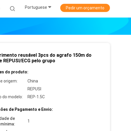
Portuguese
a
Pedir um orçamento
imento reusável 3pcs do agrafo 150m do
e REPUSI/ECG pelo grupo
es do produto:
de origem:
China
REPUSI
 do modelo:
REP-1.5C
ões de Pagamento e Envio:
dade de
1
mínima: