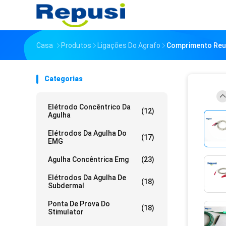
Casa
Produtos
Ligações Do Agrafo
Comprimento Reus
Categorias
Elétrodo Concêntrico Da
(12)
Agulha
Elétrodos Da Agulha Do
(17)
EMG
Agulha Concêntrica Emg
(23)
Elétrodos Da Agulha De
(18)
Subdermal
Ponta De Prova Do
(18)
Stimulator