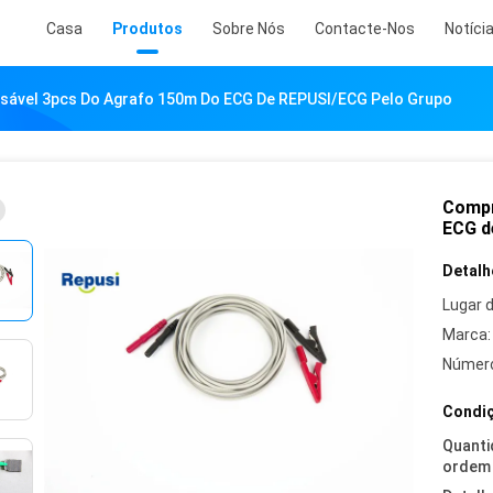
Casa
Produtos
Sobre Nós
Contacte-Nos
Notíci
ável 3pcs Do Agrafo 150m Do ECG De REPUSI/ECG Pelo Grupo
Compr
ECG d
Detalh
Lugar 
Marca:
Número
Condiç
Quanti
ordem 