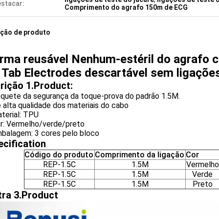
stacar:
Comprimento do agrafo 150m de ECG
ição de produto
orma reusável Nenhum-estéril do agrafo 
o Tab Electrodes descartável sem ligações
rição 1.Product:
Soquete da segurança da toque-prova do padrão 1.5M.
e alta qualidade dos materiais do cabo
aterial: TPU
or: Vermelho/verde/preto
mbalagem: 3 cores pelo bloco
ecification
Código do produto
Comprimento da ligação
Cor
REP-1.5C
1.5M
Vermelho
REP-1.5C
1.5M
Verde
REP-1.5C
1.5M
Preto
ra 3.Product