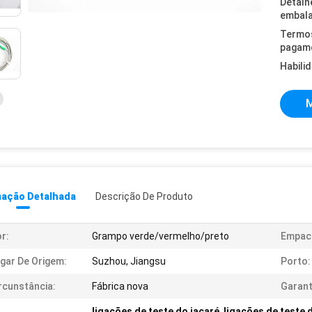
Detalh
embal
Termo
pagam
Habili
M
mação Detalhada
Descrição De Produto
r:
Grampo verde/vermelho/preto
Empac
gar De Origem:
Suzhou, Jiangsu
Porto:
rcunstância:
Fábrica nova
Garant
ligações de teste do jacaré
,
ligações de teste