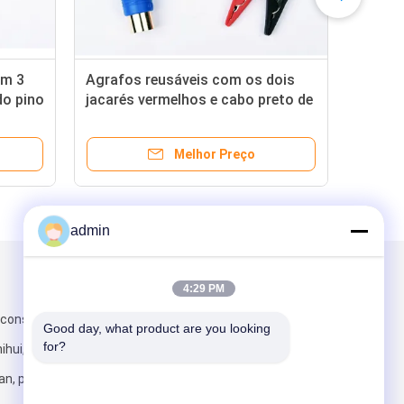
om 3
Agrafos reusáveis com os dois
Fio
do pino
jacarés vermelhos e cabo preto de
uti
1.5m
Melhor Preço
admin
Envie-nos
4:29 PM
e construção,
Good day, what product are you looking 
for?
hihui, estrada
an, província