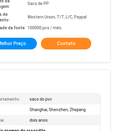
es da
Saco de PP
agem:
s de
Western Union, T/T, L/C, Paypal
ento:
dade da fonte:
100000 pcs / mês
elhor Preço
Contato
otamento:
saco do pvc
Shanghai, Shenzhen, Zhejiang
ia:
dois anos
 do grampo do crocodilo
,