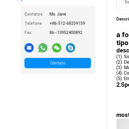
De
Contatos:
Ms. Jane
Descr
Telefone:
+86-512-68259159
Fax:
86--13952400892
a f
tip
desc
(1). 
(2). D
Contato
(3). M
(4). C
(5). E
2.Sp
most