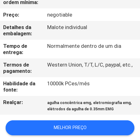
ordem mínima:
CONTROLE
DA
Preço:
negotiable
QUALIDADE
Detalhes da
Malote individual
embalagem:
CONTACTE-
Tempo de
Normalmente dentro de um dia
entrega:
NOS
Termos de
Western Union, T/T, L/C, paypal, etc.,
pagamento:
NOTÍCIA
Habilidade da
10000k PCes/mês
fonte:
PEÇA
Realçar:
,
,
agulha concêntrica emg
eletromiografia emg
UMAS
elétrodos da agulha de 0.35mm EMG
CITAÇÕES
MELHOR PREÇO
MAPA