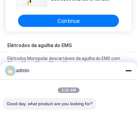
agulha de 0.35mm EMG
Continue
Elétrodos da agulha do EMG
Elétrodos Monopolar descartáveis da agulha do EMG com
25mm 28mm 38mm 50mm 60mm
admin
Eletrodos de agulha monopolares descartáveis EMG aço
inoxidável 38mm/50mm EO esterilizado
2:31 AM
O EMG descartável guiou o elétrodo da agulha da injeção com
comprimento de 38mm 50mm
Good day, what product are you looking for?
Categorias populares
Todos
Elétrodo 
Elétrodos Da Agulha 