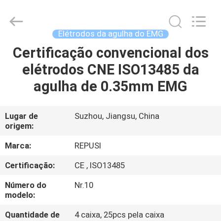
2026
Suzhou
Repusi
Electronics
Co.,Ltd..
Elétrodos da agulha do EMG
All
Rights
Reserved.
Certificação convencional dos
CASA
elétrodos CNE ISO13485 da
PRODUTOS
agulha de 0.35mm EMG
SOBRE
Lugar de
Suzhou, Jiangsu, China
origem:
NÓS
Marca:
REPUSI
EXCURSÃO
Certificação:
CE , ISO13485
DA
Número do
Nr.10
FÁBRICA
modelo:
Quantidade de
4 caixa, 25pcs pela caixa