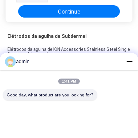
Continue
Elétrodos da agulha de Subdermal
Elétrodos da agulha de ION Accessories Stainless Steel Single
Subdermal descartáveis
admin
agulhas estéreis de 19mm EMG, agulhas descartáveis
coloridas de Subdermal
1:41 PM
Única ligação dos elétrodos descartáveis da agulha de
Subdermal com conector
Good day, what product are you looking for?
Categorias populares
Todos
Elétrodo 
Elétrodos Da Agulha 
Concêntrico Da 
Do EMG
Agulha