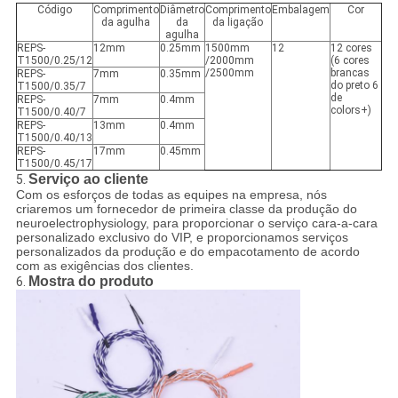
Código
Comprimento
Diâmetro
Comprimento
Embalagem
Cor
da agulha
da
da ligação
agulha
REPS-
12mm
0.25mm
1500mm
12
12 cores
T1500/0.25/12
/2000mm
(6 cores
/2500mm
brancas
REPS-
7mm
0.35mm
do preto 6
T1500/0.35/7
de
REPS-
7mm
0.4mm
colors+)
T1500/0.40/7
REPS-
13mm
0.4mm
T1500/0.40/13
REPS-
17mm
0.45mm
T1500/0.45/17
Serviço ao cliente
5.
Com os esforços de todas as equipes na empresa, nós
criaremos um fornecedor de primeira classe da produção do
neuroelectrophysiology, para proporcionar o serviço cara-a-cara
personalizado exclusivo do VIP, e proporcionamos serviços
personalizados da produção e do empacotamento de acordo
com as exigências dos clientes.
Mostra do produto
6.