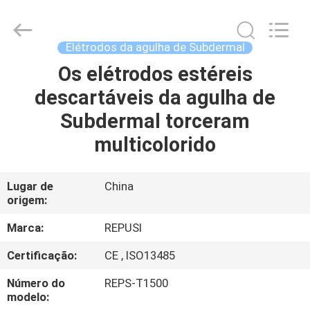
2026
Suzhou
Repusi
Electronics
Co.,Ltd..
Elétrodos da agulha de Subdermal
All
Rights
Reserved.
Os elétrodos estéreis
CASA
descartáveis da agulha de
PRODUTOS
Subdermal torceram
multicolorido
SOBRE
NÓS
Lugar de
China
origem:
EXCURSÃO
Marca:
REPUSI
DA
Certificação:
CE , ISO13485
FÁBRICA
Número do
REPS-T1500
modelo: