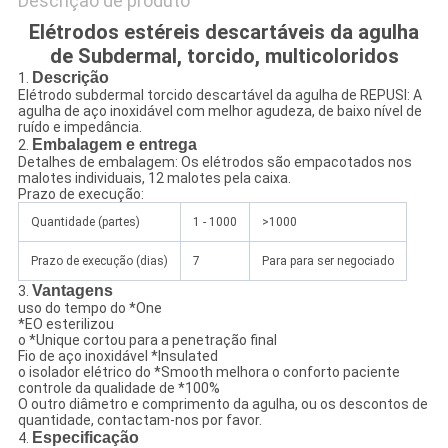
Descrição de produto
Elétrodos estéreis descartáveis da agulha
de Subdermal, torcido, multicoloridos
Descrição
1.
Elétrodo subdermal torcido descartável da agulha de REPUSI: A
agulha de aço inoxidável com melhor agudeza, de baixo nível de
ruído e impedância.
Embalagem e entrega
2.
Detalhes de embalagem: Os elétrodos são empacotados nos
malotes individuais, 12 malotes pela caixa.
Prazo de execução:
Quantidade (partes)
1 - 1000
>1000
Prazo de execução (dias)
7
Para para ser negociado
Vantagens
3.
uso do tempo do *One
*EO esterilizou
o *Unique cortou para a penetração final
Fio de aço inoxidável *Insulated
o isolador elétrico do *Smooth melhora o conforto paciente
controle da qualidade de *100%
O outro diâmetro e comprimento da agulha, ou os descontos de
quantidade, contactam-nos por favor.
Especificação
4.