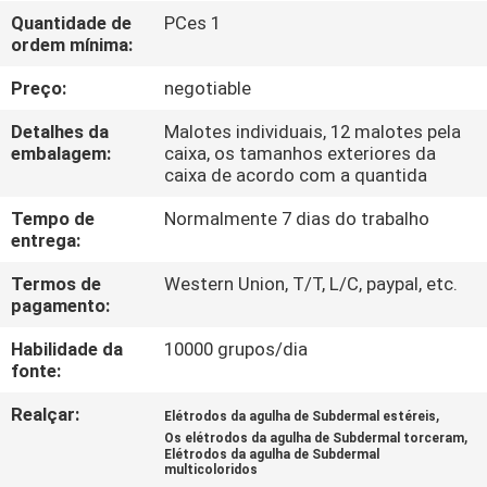
CONTROLE
Quantidade de
PCes 1
ordem mínima:
DA
QUALIDADE
Preço:
negotiable
Detalhes da
Malotes individuais, 12 malotes pela
CONTACTE-
embalagem:
caixa, os tamanhos exteriores da
caixa de acordo com a quantida
NOS
Tempo de
Normalmente 7 dias do trabalho
entrega:
NOTÍCIA
Termos de
Western Union, T/T, L/C, paypal, etc.
pagamento:
PEÇA
Habilidade da
10000 grupos/dia
UMAS
fonte:
CITAÇÕES
Realçar:
,
Elétrodos da agulha de Subdermal estéreis
,
Os elétrodos da agulha de Subdermal torceram
Elétrodos da agulha de Subdermal
MAPA
multicoloridos