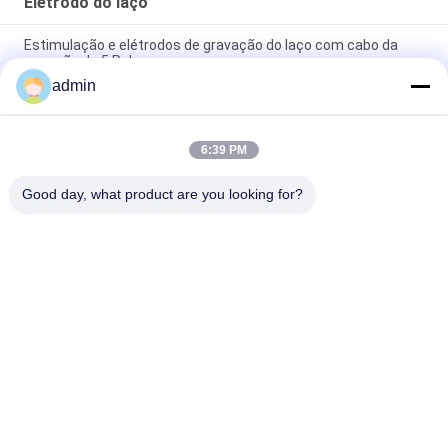
Elétrodo do laço
Estimulação e elétrodos de gravação do laço com cabo da
conexão de 5 Polos
admin
Elétrodo do laço do dedo do EMG com dois RUÍDO ajustável do
Pin dos elétrodos 6 da soga
6:39 PM
O EMG estimulou os laços do dedo torcidos com 2 molas
ajustáveis de aço inoxidável
Good day, what product are you looking for?
Categorias populares
Todos
Elétrodo 
Elétrodos Da Agulha 
Concêntrico Da 
Do EMG
Agulha
Agulha Concêntrica 
Elétrodos Da Agulha 
Emg
De Subdermal
Ponta De Prova Do 
Elétrodo Laríngeo
Stimulator