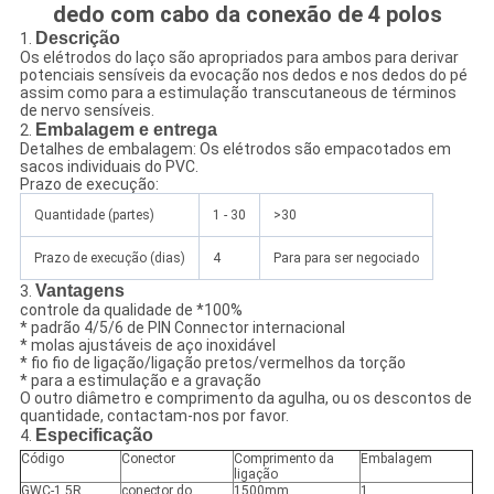
dedo com cabo da conexão de 4 polos
Descrição
1.
Os elétrodos do laço são apropriados para ambos para derivar
potenciais sensíveis da evocação nos dedos e nos dedos do pé
assim como para a estimulação transcutaneous de términos
de nervo sensíveis.
Embalagem e entrega
2.
Detalhes de embalagem: Os elétrodos são empacotados em
sacos individuais do PVC.
Prazo de execução:
Quantidade (partes)
1 - 30
>30
Prazo de execução (dias)
4
Para para ser negociado
Vantagens
3.
controle da qualidade de *100%
* padrão 4/5/6 de PIN Connector internacional
* molas ajustáveis de aço inoxidável
* fio fio de ligação/ligação pretos/vermelhos da torção
* para a estimulação e a gravação
O outro diâmetro e comprimento da agulha, ou os descontos de
quantidade, contactam-nos por favor.
Especificação
4.
Código
Conector
Comprimento da
Embalagem
ligação
GWC-1.5R
conector do
1500mm
1