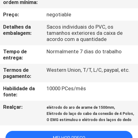
ordem mínima:
CONTROLE
DA
Preço:
negotiable
QUALIDADE
Detalhes da
Sacos individuais do PVC, os
embalagem:
tamanhos exteriores da caixa de
acordo com a quantidade
CONTACTE-
Tempo de
Normalmente 7 dias do trabalho
NOS
entrega:
Termos de
Western Union, T/T, L/C, paypal, etc.
NOTÍCIA
pagamento:
Habilidade da
10000 PCes/mês
PEÇA
fonte:
UMAS
Realçar:
,
elétrodo do aro de arame de 1500mm
,
CITAÇÕES
Elétrodo do laço do cabo da conexão de 4 Polos
O EMG estimulou o elétrodo dos laços do dedo
MAPA