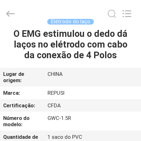
2026
Suzhou
Repusi
Electronics
Co.,Ltd..
Elétrodo do laço
All
Rights
Reserved.
O EMG estimulou o dedo dá
CASA
laços no elétrodo com cabo
PRODUTOS
da conexão de 4 Polos
SOBRE
Lugar de
CHINA
origem:
NÓS
Marca:
REPUSI
EXCURSÃO
Certificação:
CFDA
DA
Número do
GWC-1.5R
FÁBRICA
modelo:
Quantidade de
1 saco do PVC