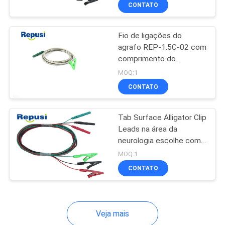
Touchproof
CONTROLE
CONTATO
DA
Fio de ligações do
QUALIDADE
23
agrafo REP-1.5C-02 com
comprimento do
agulha concêntrica
CONTACTE-
conector 150m de
MOQ:1
emg
Touchproof
NOS
CONTATO
Tab Surface Alligator Clip
NOTÍCIA
Leads na área da
neurologia escolhe com
18
PEÇA
preto das cores
MOQ:1
Elétrodos da agulha
UMAS
CONTATO
CITAÇÕES
de Subdermal
Veja mais
MAPA