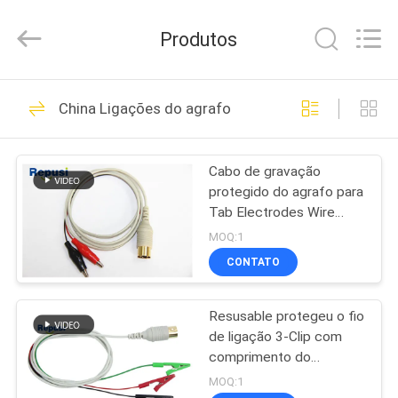
2026
Suzhou
Repusi
Produtos
Electronics
Co.,Ltd..
All
Rights
Reserved.
CASA
12
China Ligações do agrafo
Elétrodo
PRODUTOS
concêntrico da
Cabo de gravação
protegido do agrafo para
agulha
SOBRE
Tab Electrodes Wire
NÓS
Length esparadrapo
MOQ:1
1.2m
CONTATO
17
EXCURSÃO
Elétrodos da agulha
Resusable protegeu o fio
DA
de ligação 3-Clip com
FÁBRICA
do EMG
comprimento do
conector 120m de
MOQ:1