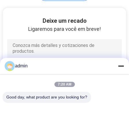
DO
SITE
18
Deixe um recado
Ligaremos para você em breve!
Ponta de prova do
PRIVACY
Stimulator
POLICY
admin
3
7:20 AM
Elétrodo laríngeo
Good day, what product are you looking for?
Categorias populares
Todos
Elétrodo 
Elétrodos Da Agulha 